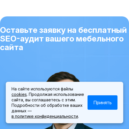
глубокую аналитику ассортиментной матрицы и
технический аудит по 150+ параметрам. Мы не
просто приводим посетителей, а выстраиваем
воронку продаж, которая генерирует реальную
выручку.
Оставьте заявку на бесплатный
SEO-аудит вашего мебельного
сайта
На сайте используются файлы
cookies
. Продолжая использование
сайта, вы соглашаетесь с этим.
Принять
Подробности об обработке ваших
данных —
в политике конфиденциальности
.