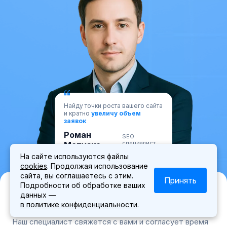
Найду точки роста вашего сайта
и кратно
увеличу объем
заявок
Роман
SEO
специалист
Мотузко
На сайте используются файлы
cookies
. Продолжая использование
сайта, вы соглашаетесь с этим.
Принять
Подробности об обработке ваших
Запишитесь на личную встречу с
данных —
экспертом
в политике конфиденциальности
.
Наш специалист свяжется с вами и согласует время