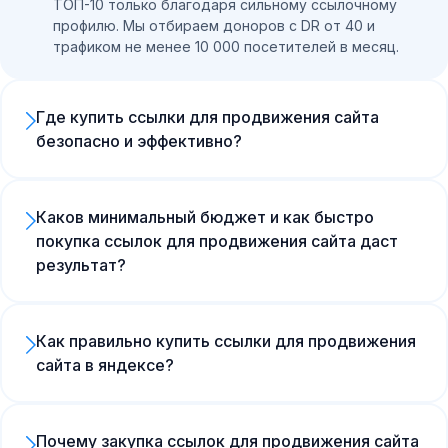
ТОП-10 только благодаря сильному ссылочному
профилю. Мы отбираем доноров с DR от 40 и
трафиком не менее 10 000 посетителей в месяц.
Где купить ссылки для продвижения сайта
безопасно и эффективно?
Клиенты регулярно спрашивают, где купить
ссылки для продвижения сайта без риска санкций
поисковиков. Мы не используем массовые и
Каков минимальный бюджет и как быстро
автоматизированные биржи. FirstRank применяет
покупка ссылок для продвижения сайта даст
аутрич — прямые договоренности с
результат?
вебмастерами, что гарантирует 100%
Первые сдвиги в позициях наблюдаются через 3-4
индексируемость, отличные SEO-метрики и
недели. Полноценная покупка ссылок для
естественность профиля.
продвижения сайта дает рост трафика на 30-50%
Как правильно купить ссылки для продвижения
в среднем через 4-6 месяцев. Для достижения
сайта в яндексе?
такого эффекта мы рекомендуем закладывать на
Чтобы грамотно купить ссылки для продвижения
внешний линкбилдинг бюджет от 30 000 рублей в
сайта в яндексе, важно делать упор на крауд-
месяц.
маркетинг и объемные статьи на популярных
Почему закупка ссылок для продвижения сайта