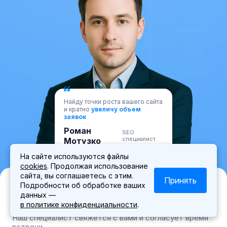
Найду точки роста вашего сайта
и кратно
увеличу объем
заявок
Роман
SEO
специалист
Мотузко
На сайте используются файлы
cookies
. Продолжая использование
сайта, вы соглашаетесь с этим.
Принять
Запишитесь на личную встречу с
Подробности об обработке ваших
данных —
экспертом
в политике конфиденциальности
.
Наш специалист свяжется с вами и согласует время
встречи