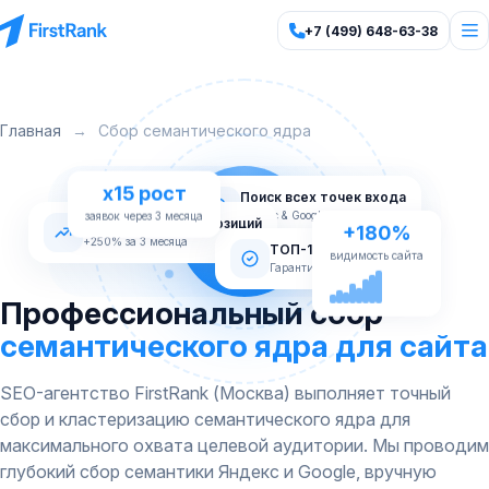
+7 (499) 648-63-38
Главная
→
Сбор семантического ядра
x15 рост
Поиск всех точек входа
заявок через 3 месяца
Яндекс & Google
Стабильный рост позиций
+250% за 3 месяца
+180%
ТОП-10 Яндекс
Гарантия по договору
видимость сайта
Профессиональный сбор
семантического ядра для сайта
SEO-агентство FirstRank (Москва) выполняет точный
сбор и кластеризацию семантического ядра для
максимального охвата целевой аудитории. Мы проводим
глубокий сбор семантики Яндекс и Google, вручную