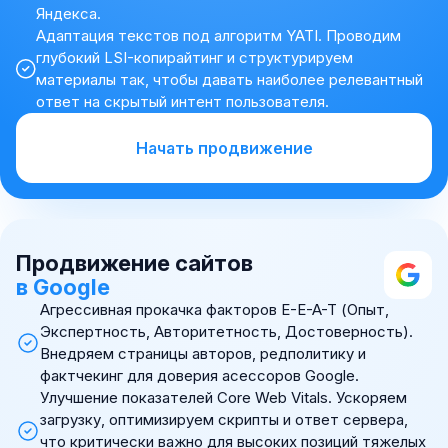
Яндекса.
Адаптация текстов под алгоритм YATI. Проводим
глубокий LSI-копирайтинг и структурируем
материалы так, чтобы давать наиболее релевантный
ответ на скрытый интент пользователя.
Начать продвижение
Продвижение сайтов
в Google
Агрессивная прокачка факторов E-E-A-T (Опыт,
Экспертность, Авторитетность, Достоверность).
Внедряем страницы авторов, редполитику и
фактчекинг для доверия асессоров Google.
Улучшение показателей Core Web Vitals. Ускоряем
загрузку, оптимизируем скрипты и ответ сервера,
что критически важно для высоких позиций тяжелых