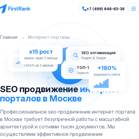
+7 (499) 648-63-38
Главная
→
Интернет-порталы
x15 рост
SEO оптимизация
Яндекс & Google
Рост трафика
заявок через 3 месяца
+180%
+250% за 3 месяца
ТОП-10 Яндекс
видимость сайта
Гарантия по договору
SEO продвижение
интернет-
порталов в Москве
Профессиональное seo продвижение интернет портала
в Москве требует безупречной работы с масштабной
архитектурой и сотнями тысяч документов. Мы
осуществляем эффективное продвижение