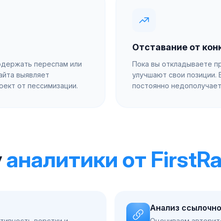
Отставание от кон
содержать переспам или
Пока вы откладываете пр
айта выявляет
улучшают свои позиции. 
оект от пессимизации.
постоянно недополучает
у
аналитики от FirstR
Анализ ссылочно
тивность верстки и
Оцениваем авторит