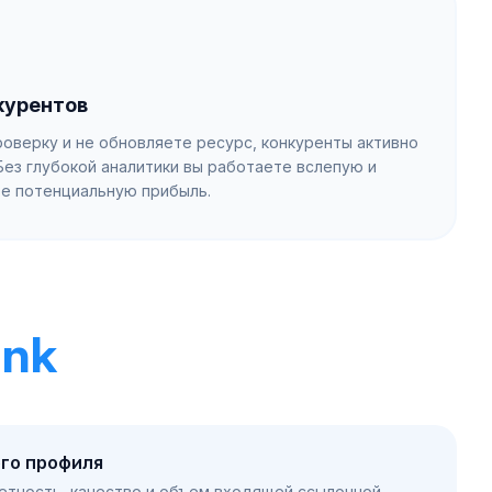
курентов
оверку и не обновляете ресурс, конкуренты активно
Без глубокой аналитики вы работаете вслепую и
е потенциальную прибыль.
ank
го профиля
етность, качество и объем входящей ссылочной