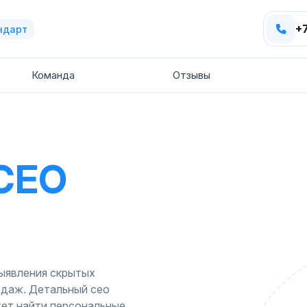
+
ндарт
Команда
Отзывы
СЕО
выявления скрытых
одаж. Детальный сео
жет найти персональные