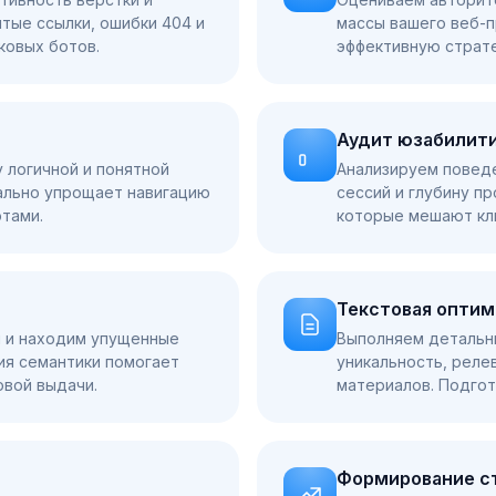
тые ссылки, ошибки 404 и
массы вашего веб-п
ковых ботов.
эффективную страте
Аудит юзабилит
у логичной и понятной
Анализируем поведе
сально упрощает навигацию
сессий и глубину п
тами.
которые мешают кл
Текстовая оптим
 и находим упущенные
Выполняем детальны
ия семантики помогает
уникальность, реле
овой выдачи.
материалов. Подгот
Формирование с