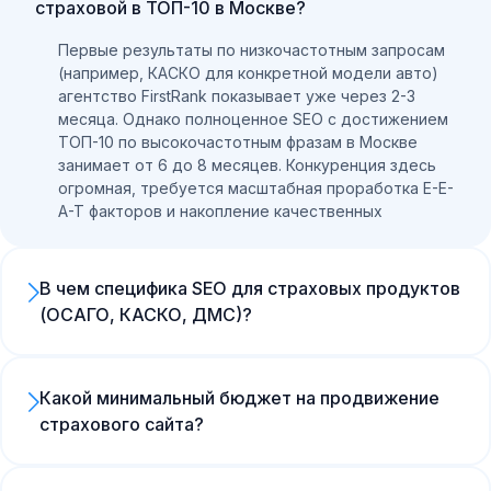
страховой в ТОП-10 в Москве?
Первые результаты по низкочастотным запросам
(например, КАСКО для конкретной модели авто)
агентство FirstRank показывает уже через 2-3
месяца. Однако полноценное SEO с достижением
ТОП-10 по высокочастотным фразам в Москве
занимает от 6 до 8 месяцев. Конкуренция здесь
огромная, требуется масштабная проработка E-E-
A-T факторов и накопление качественных
поведенческих метрик.
В чем специфика SEO для страховых продуктов
(ОСАГО, КАСКО, ДМС)?
Основная сложность — жесткая конкуренция с
агрегаторами (Сравни.ру, Банки.ру). Эффективная
стратегия требует разработки интерактивных
Какой минимальный бюджет на продвижение
элементов, таких как калькуляторы расчета
страхового сайта?
стоимости полиса, которые удерживают
В Москве качественная оптимизация сайта
пользователей на странице минимум 2-3 минуты.
страховой ниши обойдется в среднем от 100 000
Мы улучшаем коммерческие факторы и внедряем