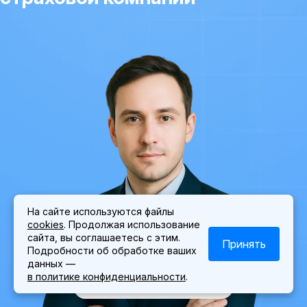
На сайте используются файлы
cookies
. Продолжая использование
Найду точки роста вашего сайта
сайта, вы соглашаетесь с этим.
и кратно
увеличу объем
Принять
заявок
Подробности об обработке ваших
данных —
Роман
SEO
в политике конфиденциальности
.
специалист
Мотузко