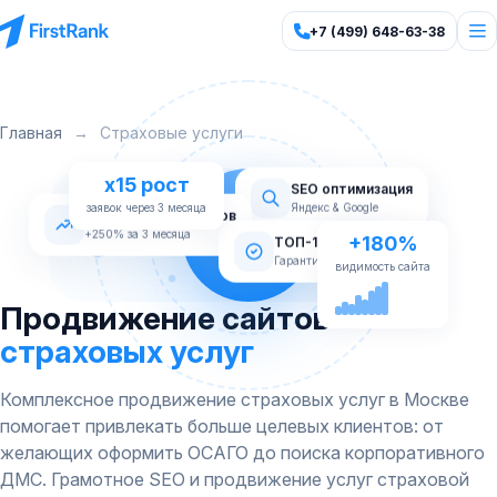
+7 (499) 648-63-38
Главная
→
Страховые услуги
x15 рост
SEO оптимизация
Яндекс & Google
Рост продаж полисов
заявок через 3 месяца
+180%
+250% за 3 месяца
ТОП-10 Яндекс
видимость сайта
Гарантия по договору
Продвижение сайтов
страховых услуг
Комплексное продвижение страховых услуг в Москве
помогает привлекать больше целевых клиентов: от
желающих оформить ОСАГО до поиска корпоративного
ДМС. Грамотное SEO и продвижение услуг страховой