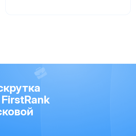
скрутка
FirstRank
сковой