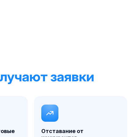
олучают заявки
товые
Отставание от