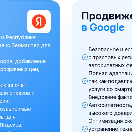
Продвиже
в Google
 и Республике
декс.Вебмастер для
Безопасное и е
с трастовых рег
оров: добавление
авторитетных ф
розрачных цен,
Полная адаптация
так как подавля
ик за счет
услуги со смарт
еля отказов и
Внедрение факто
рии.
Авторитетность
еозависимые
высокого довери
фы для
Оптимизация скор
Яндекса.
устранение техн