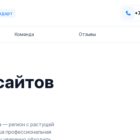
+
ндарт
Команда
Отзывы
сайтов
а — регион с растущей
ша профессиональная
су уверенно обходить