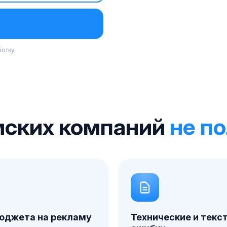
ботку
мских компаний
не п
юджета на рекламу
Технические и текс