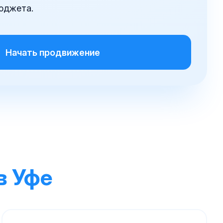
юджета.
Начать продвижение
в Уфе