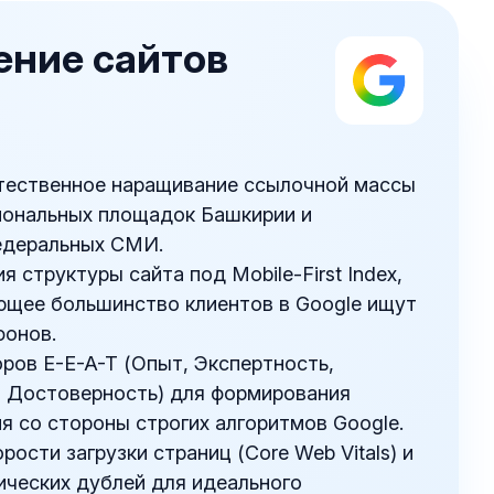
ние сайтов
стественное наращивание ссылочной массы
иональных площадок Башкирии и
едеральных СМИ.
 структуры сайта под Mobile-First Index,
ющее большинство клиентов в Google ищут
фонов.
ров E-E-A-T (Опыт, Экспертность,
, Достоверность) для формирования
я со стороны строгих алгоритмов Google.
ости загрузки страниц (Core Web Vitals) и
ических дублей для идеального