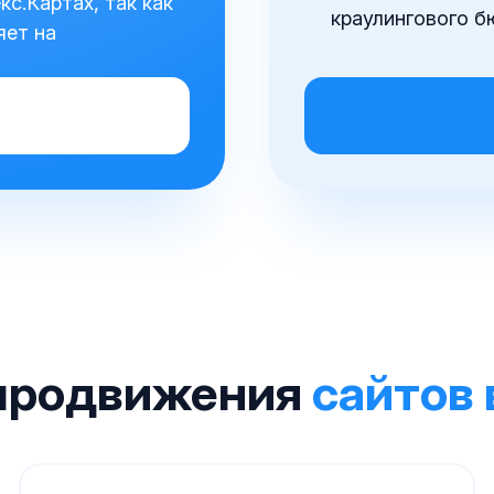
с.Картах, так как
краулингового б
яет на
продвижения
сайтов 