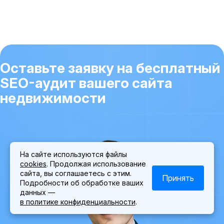
трафика без создания и поддержки
нормой является 0.8-1.5%), и динамика
дорогостоящей сетки сайтов.
небрендового органического трафика. Успешное
продвижение сайта недвижимость измеряется
увеличением числа показов лотов
заинтересованным покупателям и ростом
подписанных договоров.
Оставьте заявку на бесплатный
SEO-аудит вашего сайта
недвижимости
На сайте используются файлы
cookies
. Продолжая использование
сайта, вы соглашаетесь с этим.
Принять
Подробности об обработке ваших
данных —
в политике конфиденциальности
.