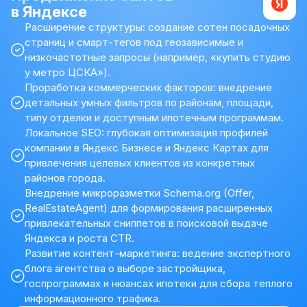
в Яндексе
Расширение структуры: создание сотен посадочных
страниц и смарт-тегов под геозависимые и
низкочастотные запросы (например, «купить студию
у метро ЦСКА»).
Проработка коммерческих факторов: внедрение
детальных умных фильтров по районам, площади,
типу отделки и доступным ипотечным программам.
Локальное SEO: глубокая оптимизация профилей
компании в Яндекс Бизнесе и Яндекс Картах для
привлечения целевых клиентов из конкретных
районов города.
Внедрение микроразметки Schema.org (Offer,
RealEstateAgent) для формирования расширенных
привлекательных сниппетов в поисковой выдаче
Яндекса и роста CTR.
Развитие контент-маркетинга: ведение экспертного
блога агентства о выборе застройщика,
госпрограммах и нюансах ипотеки для сбора теплого
информационного трафика.