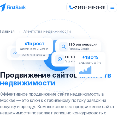
+7 (499) 648-63-38
Главная
→
Агентства недвижимости
x15 рост
SEO оптимизация
Яндекс & Google
Рост трафика
заявок через 3 месяца
+180%
+250% за 3 месяца
ТОП-10 Яндекс
видимость сайта
Гарантия по договору
Продвижение сайтов
агентств
недвижимости
Эффективное продвижение сайта недвижимость в
Москве — это ключ к стабильному потоку заявок на
покупку и аренду. Комплексное seo продвижение сайта
недвижимости позволяет успешно конкурировать с