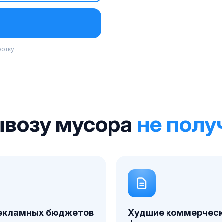
ботку
ывозу мусора
не полу
екламных бюджетов
Худшие коммерчес