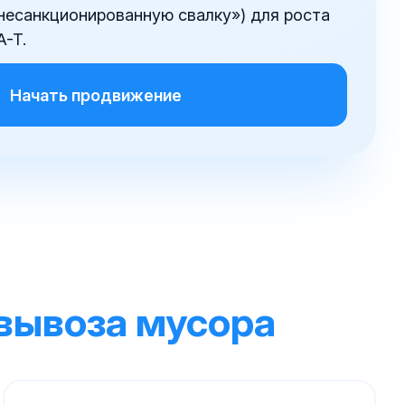
несанкционированную свалку») для роста
A-T.
Начать продвижение
вывоза мусора