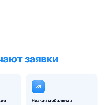
чают заявки
кие
Низкая мобильная