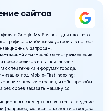
ние сайтов
филя в Google My Business для плотного
его трафика с мобильных устройств по гео-
анзакционным запросам.
чественной ссылочной массы: размещение
 и пресс-релизов на строительных
огах спецтехники и форумах города.
мизация под Mobile-First Indexing:
корение загрузки страниц, чтобы прорабы
ли без сбоев заказать машину со
ационного экспертного контента: ведение
ми (например, «классы опасности отходов»