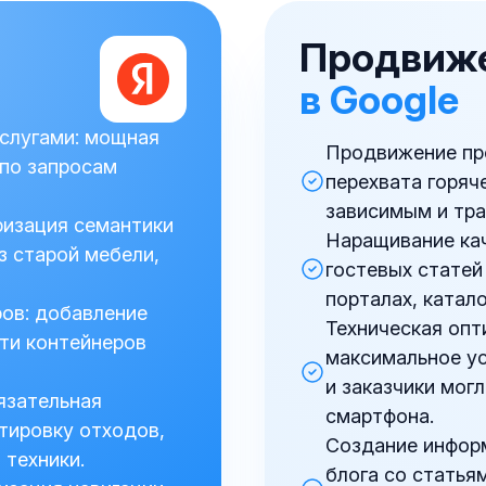
Продвиже
в Google
Услугами: мощная
Продвижение про
 по запросам
перехвата горяч
зависимым и тр
ризация семантики
Наращивание ка
з старой мебели,
гостевых статей
порталах, катал
ов: добавление
Техническая опти
ти контейнеров
максимальное ус
и заказчики мог
язательная
смартфона.
тировку отходов,
Создание информ
 техники.
блога со статья