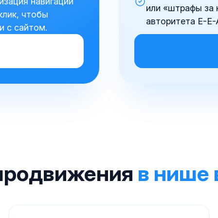
изация навигации
или «штрафы за 
клик, чтобы
авторитета E-E-
 с сайтом.
продвижения
в нише 