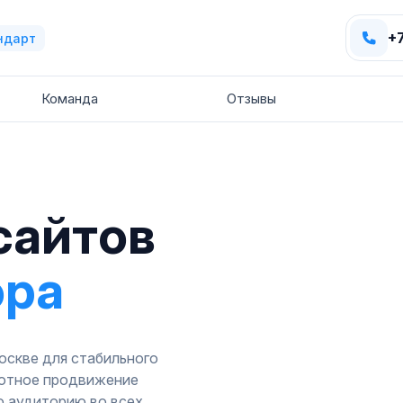
+
ндарт
Команда
Отзывы
сайтов
ора
оскве для стабильного
мотное продвижение
ю аудиторию во всех