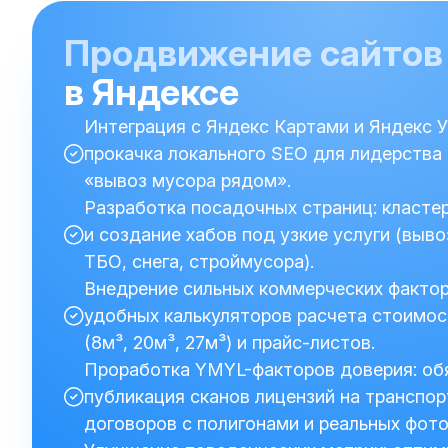
Продвижение сайтов
в Яндексе
Интеграция с Яндекс Картами и Яндекс 
прокачка локального SEO для лидерства
«вывоз мусора рядом».
Разработка посадочных страниц: класте
и создание хабов под узкие услуги (выво
ТБО, снега, строймусора).
Внедрение сильных коммерческих фактор
удобных калькуляторов расчета стоимос
(8м³, 20м³, 27м³) и прайс-листов.
Проработка YMYL-факторов доверия: об
публикация сканов лицензий на транспор
договоров с полигонами и реальных фото