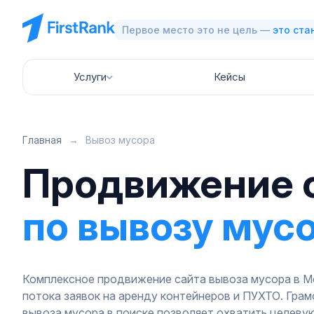
Первое место это не цель —
это ста
Услуги
Кейсы
Главная
→
Вывоз мусора
Продвижение 
по вывозу мус
Комплексное продвижение сайта вывоза мусора в М
потока заявок на аренду контейнеров и ПУХТО. Гра
вывоза мусора в поиске позволяет охватить целеву