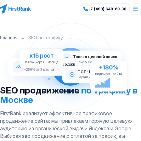
+7 (499) 648-63-38
Главная
→
SEO по трафику
x15 рост
Только целевой поиск
заявок через 3 месяца
Яндекс & Google
Стабильный рост продаж
+250% за 3 месяца
+180%
ТОП-10 Яндекс
Гарантия по договору
видимость сайта
SEO продвижение
по трафику в
Москве
FirstRank реализует эффективное трафиковое
продвижение сайта: мы привлекаем горячую целевую
аудиторию из органической выдачи Яндекса и Google.
Выбирая seo продвижение с оплатой за трафик, вы