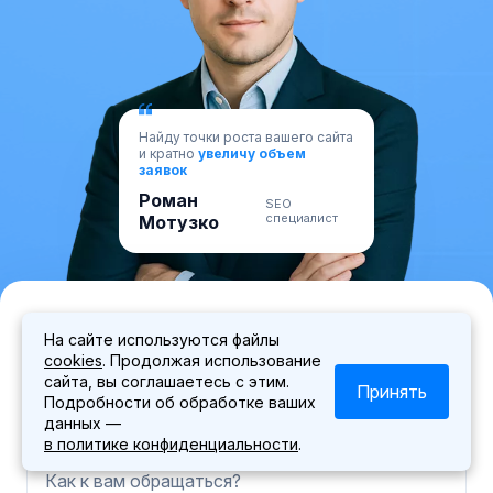
Найду точки роста вашего сайта
и кратно
увеличу объем
заявок
Роман
SEO
специалист
Мотузко
Запишитесь на личную встречу с
На сайте используются файлы
экспертом
cookies
. Продолжая использование
сайта, вы соглашаетесь с этим.
Наш специалист свяжется с вами и согласует время
Принять
Подробности об обработке ваших
встречи
данных —
в политике конфиденциальности
.