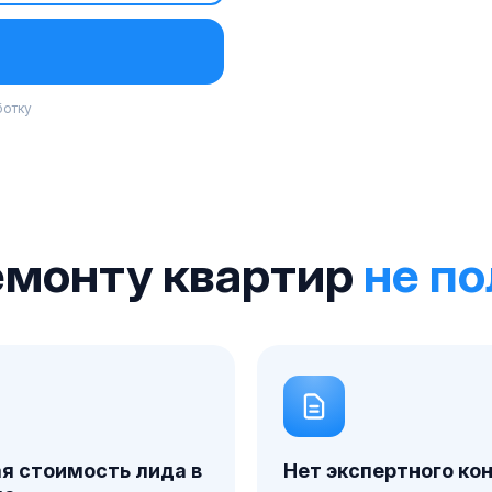
ботку
емонту квартир
не по
я стоимость лида в
Нет экспертного ко