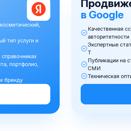
Продвиже
в Google
 косметический,
Качественная сс
авторитетности
й тип услуги и
Экспертные стат
T
и справочниках
Публикации на с
та, портфолио,
СМИ
Техническая опт
 к бренду