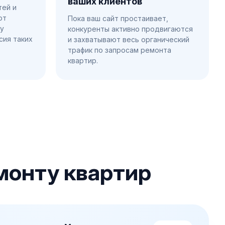
ваших клиентов
тей и
ют
Пока ваш сайт простаивает,
 у
конкуренты активно продвигаются
сия таких
и захватывают весь органический
трафик по запросам ремонта
квартир.
монту квартир