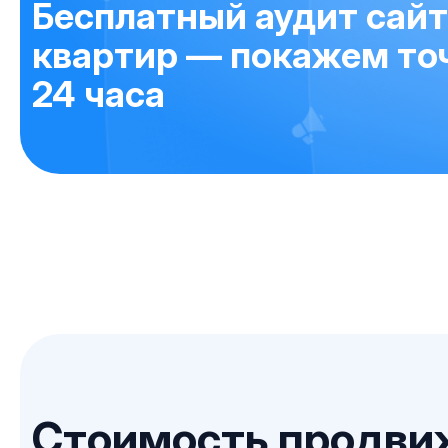
Бесплатный аудит сайт
квартир — покажем точ
24 часа
Стоимость продвиж