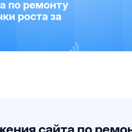
а по ремонту
ки роста за
ения сайта по ремо