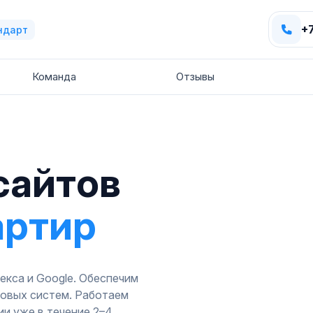
+
ндарт
Команда
Отзывы
сайтов
артир
кса и Google. Обеспечим
ковых систем. Работаем
ии уже в течение 2–4