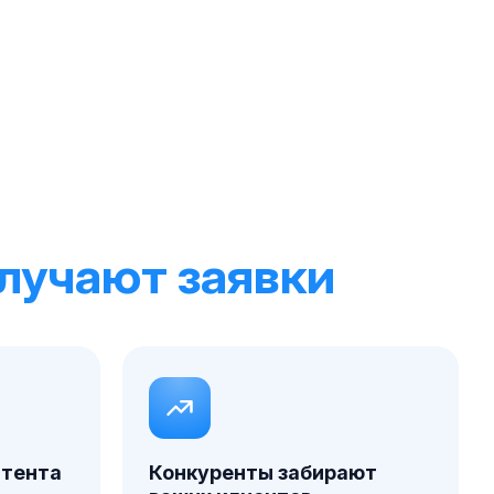
лучают заявки
нтента
Конкуренты забирают