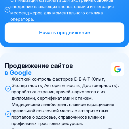
Оптимизация юзабилити для экстренных звонков:
внедрение плавающих кнопок связи и интеграция
мессенджеров для моментального отклика
оператора.
Начать продвижение
Продвижение сайтов
в Google
Жесткий контроль факторов E-E-A-T (Опыт,
Экспертность, Авторитетность, Достоверность):
проработка страниц врачей-наркологов с их
дипломами, сертификатами и стажем.
Медицинский линкбилдинг: плавное наращивание
правильной ссылочной массы с авторитетных
порталов о здоровье, справочников клиник и
профильных трастовых ресурсов.