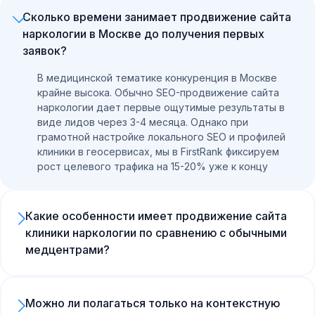
Сколько времени занимает продвижение сайта
наркологии в Москве до получения первых
заявок?
В медицинской тематике конкуренция в Москве
крайне высока. Обычно SEO-продвижение сайта
наркологии дает первые ощутимые результаты в
виде лидов через 3-4 месяца. Однако при
грамотной настройке локального SEO и профилей
клиники в геосервисах, мы в FirstRank фиксируем
рост целевого трафика на 15-20% уже к концу
второго месяца работы.
Какие особенности имеет продвижение сайта
клиники наркологии по сравнению с обычными
медцентрами?
Главная специфика — срочность услуги (например,
вывод из запоя на дому). Продвижение сайта
клиники наркологии требует фокуса на мобильный
Можно ли полагаться только на контекстную
трафик, так как более 75% пациентов ищут