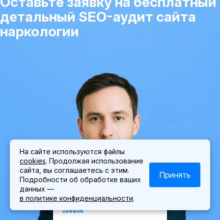
Оставьте заявку на бесплатный
детальный SEO-аудит сайта
наркологии
На сайте используются файлы
cookies
. Продолжая использование
сайта, вы соглашаетесь с этим.
Принять
Подробности об обработке ваших
данных —
Найду точки роста вашего сайта
в политике конфиденциальности
.
и кратно
увеличу объем
заявок