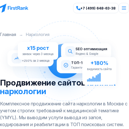
+7 (499) 648-63-38
Главная
→
Наркология
x15 рост
SEO оптимизация
Яндекс & Google
Рост трафика
заявок через 3 месяца
+180%
+250% за 3 месяца
ТОП-10 Яндекс
видимость сайта
Гарантия по договору
Продвижение сайтов
клиник
наркологии
Комплексное продвижение сайта наркологии в Москве с
учетом строгих требований к медицинской тематике
(YMYL). Мы выводим услуги вывода из запоя,
кодирования и реабилитации в ТОП поисковых систем.