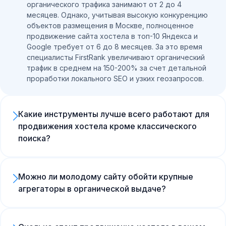
органического трафика занимают от 2 до 4
месяцев. Однако, учитывая высокую конкуренцию
объектов размещения в Москве, полноценное
продвижение сайта хостела в топ-10 Яндекса и
Google требует от 6 до 8 месяцев. За это время
специалисты FirstRank увеличивают органический
трафик в среднем на 150-200% за счет детальной
проработки локального SEO и узких геозапросов.
Какие инструменты лучше всего работают для
продвижения хостела кроме классического
поиска?
Для гостиничной ниши, помимо сайта, критически
важна поисковая оптимизация на картах
(Яндекс.Карты, 2GIS, Google Maps). Такое
Можно ли молодому сайту обойти крупные
локальное продвижение хостела дает объектам
агрегаторы в органической выдаче?
до 50-60% от всех прямых бронирований.
По высокочастотным запросам (например, «снять
Дополнительно наше агентство внедряет SERM
хостел в Москве») агрегаторы занимают
(управление репутацией): повышение среднего
железобетонный топ-3, обойти их крайне сложно.
рейтинга на картах всего на 0.5 балла способно