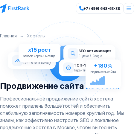
+7 (499) 648-63-38
Главная
→
Хостелы
x15 рост
SEO оптимизация
Яндекс & Google
Рост трафика
заявок через 3 месяца
+180%
+250% за 3 месяца
ТОП-10 Яндекс
видимость сайта
Гарантия по договору
Продвижение сайта
хостела
Профессиональное продвижение сайта хостела
поможет привлечь больше гостей и обеспечить
стабильную заполняемость номеров круглый год. Мы
знаем, как эффективно настроить SEO и локальное
продвижение хостела в Москве, чтобы вытеснить