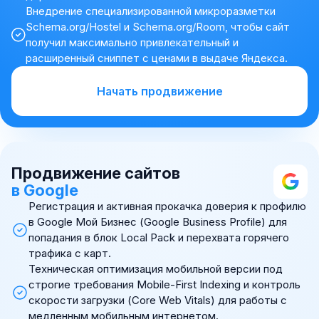
Внедрение специализированной микроразметки
Schema.org/Hostel и Schema.org/Room, чтобы сайт
получил максимально привлекательный и
расширенный сниппет с ценами в выдаче Яндекса.
Начать продвижение
Продвижение сайтов
в Google
Регистрация и активная прокачка доверия к профилю
в Google Мой Бизнес (Google Business Profile) для
попадания в блок Local Pack и перехвата горячего
трафика с карт.
Техническая оптимизация мобильной версии под
строгие требования Mobile-First Indexing и контроль
скорости загрузки (Core Web Vitals) для работы с
медленным мобильным интернетом.