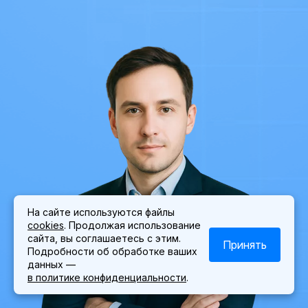
На сайте используются файлы
Найду точки роста вашего сайта
cookies
. Продолжая использование
и кратно
увеличу объем
сайта, вы соглашаетесь с этим.
заявок
Принять
Подробности об обработке ваших
Роман
SEO
данных —
специалист
Мотузко
в политике конфиденциальности
.