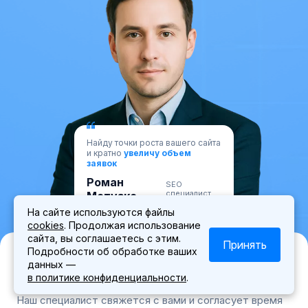
Найду точки роста вашего сайта
и кратно
увеличу объем
заявок
Роман
SEO
специалист
Мотузко
На сайте используются файлы
cookies
. Продолжая использование
сайта, вы соглашаетесь с этим.
Принять
Подробности об обработке ваших
Запишитесь на личную встречу с
данных —
экспертом
в политике конфиденциальности
.
Наш специалист свяжется с вами и согласует время