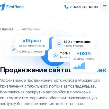
+7 (499) 648-63-38
Главная
→
Автомойки
x15 рост
SEO оптимизация
Яндекс & Google
заявок через 3 месяца
Рост трафика
+180%
+250% за 3 месяца
ТОП-10 Яндекс
видимость сайта
Гарантия по договору
Продвижение сайтов
автомоек
Эффективное продвижение автомойки в Москве для
привлечения стабильного потока автовладельцев.
Комплексная раскрутка автомойки в поисковых
системах и гео-сервисах обеспечит максимальную
загрузку боксов вне зависимости от сезона.