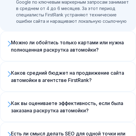
Google по ключевым маркерным запросам занимает
в среднем от 4 до 6 месяцев. За этот период
специалисты FirstRank устраняют технические
ошибки сайта и наращивают локальную ссылочную
массу.
Можно ли обойтись только картами или нужна
полноценная раскрутка автомойки?
Яндекс.Карты и 2GIS дают до 60% горячих заявок,
но ограничиваться только ими не стоит.
Полноценная раскрутка автомойки включает SEO-
Каков средний бюджет на продвижение сайта
оптимизацию сайта, что позволяет привлекать
автомойки в агентстве FirstRank?
корпоративных клиентов и автовладельцев,
Базовая стоимость работ в нашем агентстве
ищущих специфические дорогие услуги
начинается от 45 000 рублей в месяц. В этот
(детейлинг, химчистку, полировку). Сайты,
бюджет заложено продвижение автомойки по
находящиеся в ТОПе органической выдачи,
Как вы оцениваете эффективность, если была
локальным запросам, оптимизация коммерческих
получают на 35-40% больше доверия от премиум-
заказана раскрутка автомойки?
факторов, прокачка карточек в геосервисах и
сегмента.
Мы ориентируемся исключительно на реальные
работа с репутацией (SERM). Для крупных
бизнес-показатели: количество подтвержденных
комплексов с дополнительными услугами
звонков, онлайн-записей через форму на сайте и
шиномонтажа и кафе бюджет может составлять
Есть ли смысл делать SEO для одной точки или