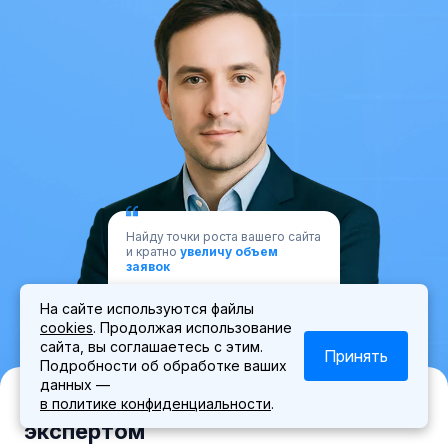
Найду точки роста вашего сайта
и кратно
увеличу объем
заявок
Роман
SEO
На сайте используются файлы
специалист
Мотузко
cookies
. Продолжая использование
сайта, вы соглашаетесь с этим.
Принять
Подробности об обработке ваших
данных —
Запишитесь на личную встречу с
в политике конфиденциальности
.
экспертом