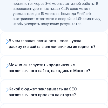
появляются через 3-4 месяца активной работы. В
высококонкурентных нишах США срок может
увеличиться до 15 месяцев. Команда FirstRank
выстраивает стратегию с опорой на LSI-семантику,
чтобы ускорить получение результатов.
В чем главная сложность, если нужна
раскрутка сайта в англоязычном интернете?
Главная трудность — высокая стоимость и
трудоемкость линкбилдинга (получения обратных
ссылок), так как гостевые посты в США в среднем
Можно ли запустить продвижение
стоят от 150 до 400 долларов за одну
англоязычного сайта, находясь в Москве?
качественную ссылку. Кроме того, контент
Да, физическое местоположение SEO-команды не
должен создаваться исключительно Native-
влияет на ранжирование в зарубежном Google.
спикерами. Google строго оценивает E-E-A-T
Наша студия в Москве успешно реализует
факторы, поэтому качество текста играет
Какой бюджет закладывать на SEO
стратегии продвижения для клиентов по всему
критическую роль для выхода в ТОП.
англоязычного проекта на старте?
миру. Мы используем международные сервисы
Минимальный бюджет на поисковое продвижение
аналитики, арендуем локальные сервера и
на рынках США и Европы начинается от 2000-3000
привлекаем англоязычных авторов, что снижает