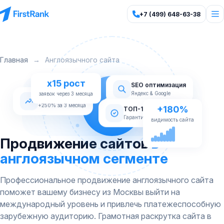
+7 (499) 648-63-38
Главная
→
Англоязычного сайта
x15 рост
SEO оптимизация
Яндекс & Google
заявок через 3 месяца
Рост трафика
+180%
+250% за 3 месяца
ТОП-10 Яндекс
видимость сайта
Гарантия по договору
Продвижение сайтов
в
англоязычном сегменте
Профессиональное продвижение англоязычного сайта
поможет вашему бизнесу из Москвы выйти на
международный уровень и привлечь платежеспособную
зарубежную аудиторию. Грамотная раскрутка сайта в