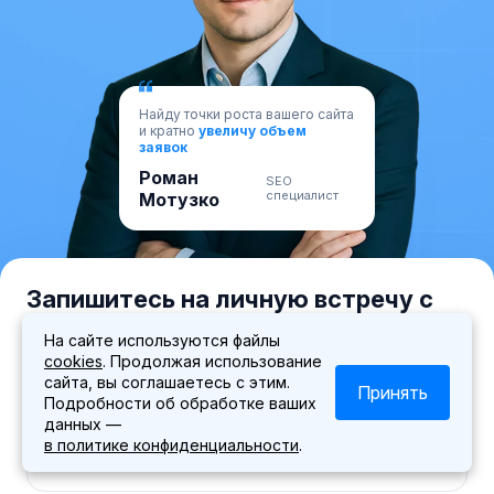
Найду точки роста вашего сайта
и кратно
увеличу объем
заявок
Роман
SEO
специалист
Мотузко
Запишитесь на личную встречу с
экспертом
На сайте используются файлы
cookies
. Продолжая использование
Наш специалист свяжется с вами и согласует время
сайта, вы соглашаетесь с этим.
встречи
Принять
Подробности об обработке ваших
данных —
в политике конфиденциальности
.